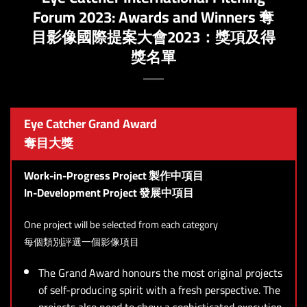
Forum 2023: ​​Awards and Winners 奪
目影像國際提案大會2023：獎項及得
獎名單
Eye Catcher Grand Award
奪目大獎
Work-in-Progress Project 製作中項目
In-Development Project 發展中項目
One project will be selected from each category
每個類別評選一個影像項目
The Grand Award honours the most original projects
of self-producing spirit with a fresh perspective. The
projects also need to show a sophisticated execution