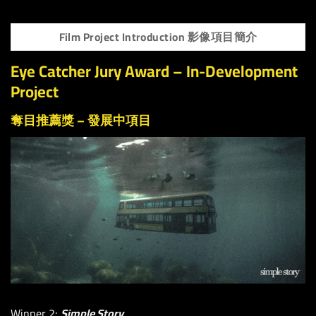
Film Project Introduction 影像項目簡介
Eye Catcher Jury Award – In-Development
Project
奪目推薦獎 – 發展中項目
Winner 2:
Simple Story