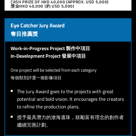
CASH PRIZE OF HKD 40,000 (APPROX. USD 5,000)
獎金HKD 40,000 (約 USD 5,000)
Eye Catcher Jury Award
奪目推薦獎
Work-in-Progress Project 製作中項目
In-Development Project 發展中項目
One project will be selected from each category
每個類別評選一個影像項目
The Jury Award goes to the projects with great
potential and bold vision. It encourages the creators
to refine the production plans.
授予最具潛力的滄海遺珠，鼓勵富有理念的創作者
繼續完善計劃。