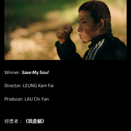
Winner:
Save My Soul
Director: LEUNG Kam Fai
Producer: LAU Chi Fan
得獎者：
《我是貓》