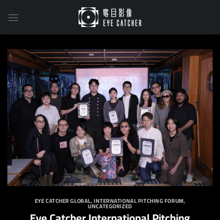
Skip
to
content
EYE CATCHER GLOBAL
,
INTERNATIONAL PITCHING FORUM
,
UNCATEGORIZED
Eye Catcher International Pitching