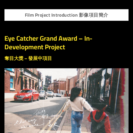
Film Project Introduction 影像項目簡介
Eye Catcher Grand Award –
In-
Development Project
奪目大獎 – 發展中項目