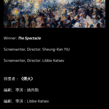
Winner:
The Spectacle
Screenwriter, Director: Sheung-Kan YIU
Screenwriter, Director: Libbie Katsev
得獎者：
《煙火》
編劇、導演：姚尚勤
編劇、導演：Libbie Katsev