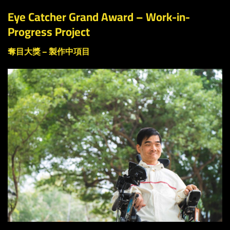
Eye Catcher Grand Award –
Work-in-
Progress Project
奪目大獎 – 製作中項目