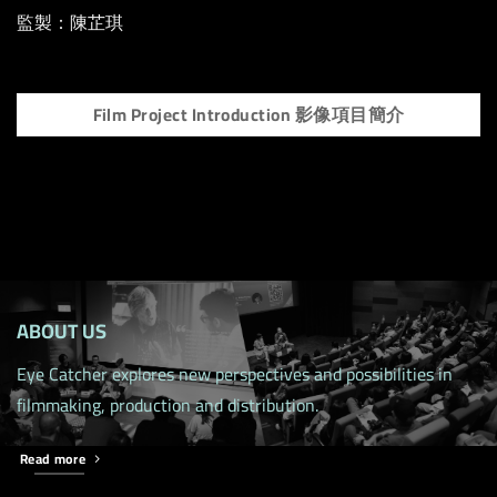
監製：陳芷琪
Film Project Introduction 影像項目簡介
ABOUT US
Eye Catcher explores new perspectives and possibilities in
filmmaking, production and distribution.
Read more