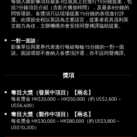
每個入圍影像項目最多3位成員上台進行15分鐘提案，包
括7分鐘項目介紹（含影片播放時間），及最多8分鐘的
問答環節。各獎項只以現場提案15分鐘的表現進行評
選。此環節全程以英語為主要語言，提案者若具流利英
文能力為佳，主辦機構亦會安排同聲傳譯協助提案。
一對一面談
：
影像單位與業界代表進行每組每輪15分鐘的一對一面
談。面談環節不會納入各獎項評選，亦不設同聲傳譯。
獎項
奪目大獎（發展中項目）【兩名】
每名
獎金 HK$20,000 – HK$50,000（約 US$2,600 –
US$
6,400
）
奪目大獎（製作中項目）【兩名】
每名
獎金 HK$30,000 – HK$80,000（約 US$
3,800
–
US$10,200）