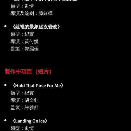
類型：劇情
導演及編劇：譚鉦樺
《鏡裡的景象從沒變改》
類型：紀實
導演：黃勺嫚
監製：郭靄儀
製作中項目（短片）
《Hold That Pose For Me》
類型：紀實
導演：胡文釗
監製：許雅舒
《Landing On Ice》
類型：劇情