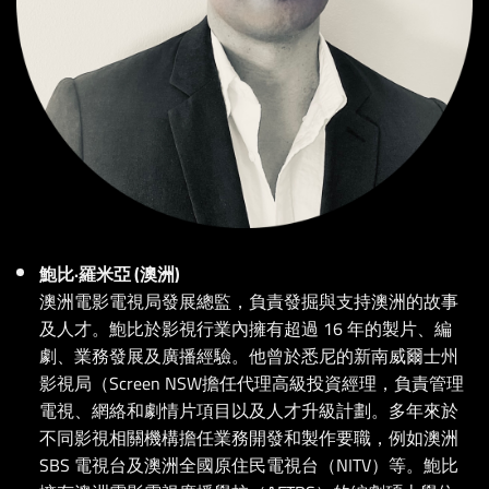
鮑比·羅米亞 (澳洲)
澳洲電影電視局發展總監，負責發掘與支持澳洲的故事
及人才。鮑比於影視行業內擁有超過 16 年的製片、編
劇、業務發展及廣播經驗。他曾於悉尼的新南威爾士州
影視局（Screen NSW擔任代理高級投資經理，負責管理
電視、網絡和劇情片項目以及人才升級計劃。多年來於
不同影視相關機構擔任業務開發和製作要職，例如澳洲
SBS 電視台及澳洲全國原住民電視台（NITV）等。鮑比