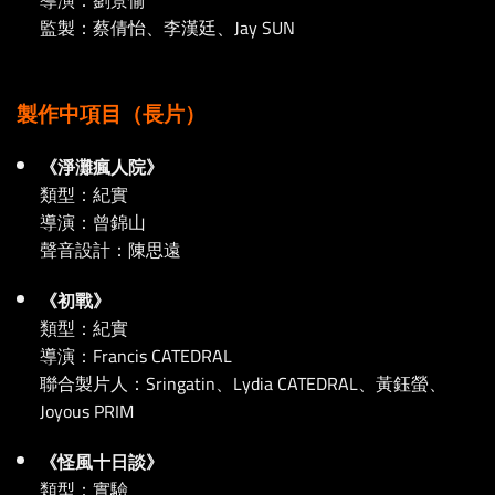
監製：蔡倩怡、
李漢廷、
Jay SUN
製作中項目（長片）
《淨灘瘋人院》
類型：紀實
導演：曾錦山
聲音設計：陳思遠
《初戰》
類型：紀實
導演：Francis CATEDRAL
聯合製片人：Sringatin、Lydia CATEDRAL、黃鈺螢、
Joyous PRIM
《怪風十日談》
類型：實驗