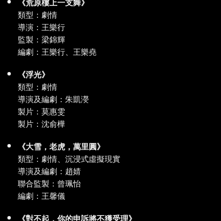
《荒原樓上一支舞》
類型：劇情
導演：王樂行
監製：梁錦輝
編劇：王樂行、王樂堯
《浮光》
類型：劇情
導演及編劇：朱凱濙
製片：莫惠雯
製片：沈俞樺
《大雪，老虎，萬里圓》
類型：劇情、沉浸式虛擬現實
導演及編劇：趙婧
聯合監製：曾珮怡
編劇：王馨儀
《對不起，你的申訴將不獲受理》