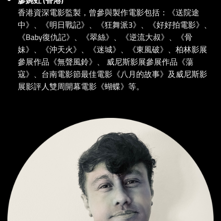
廖婉虹 (香港)
香港資深電影監製，曾參與製作電影包括：《送院途
中》、《明日戰記》、《狂舞派3》、《好好拍電影》、
《Baby復仇記》、《翠絲》、《逆流大叔》、《骨
妹》、《沖天火》、《迷城》、《東風破》、柏林影展
參展作品《無聲風鈴》、 威尼斯影展參展作品《蕩
寇》、台南電影節最佳電影《八月的故事》及威尼斯影
展影評人雙周開幕電影《蝴蝶》等。