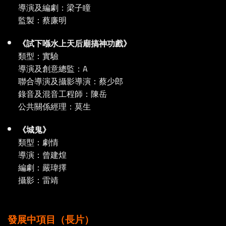
導演及編劇：梁子瞳
監製：蔡廉明
《試下喺水上天后廟搞神功戲》
類型：實驗
導演及創意總監：A
聯合導演及攝影導演：蔡少郎
錄音及混音工程師：陳岳
公共關係經理：莫生
《城鬼》
類型：劇情
導演：曾建煌
編劇：嚴瑋擇
攝影：雷靖
發展中項目（長片）