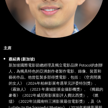
主席
蔡紹勇 (新加坡)
新加坡國際電影節總經理及獨立電影品牌 Potocol的創辦
人，為獨具特色的亞洲創作者製作電影、錄像、裝置和
藝術作品。他曾監製多部得獎電影，包括：《空房間裏
的女人》（2024年柏林影展奇遇單元評委特別獎）、
《霧旅人》（2023 年康城影展金攝影機獎）、《獨裁的
豢養》（2022年威尼斯影展影評人費比西獎）、《燃
燼》（2022年法國南特三洲影展最佳電影獎），及《A
Lullaby to the Sorrowful Mystery》（2016年柏林影展銀