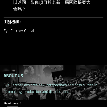
以以同一影像項目報名新一屆國際提案大
會嗎？
主辦機構：
Eye Catcher Global
ABOUT US
Eye Catcher explores new perspectives and possibilities in
filmmaking, production and distribution.
Read more