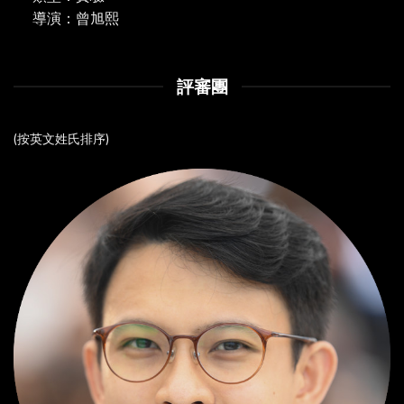
導演：曾旭熙
評審團
(按英文姓氏排序)