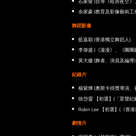
石家俊 (合導《暗房夜空》
余家豪 (教育及影像藝術工
舞蹈影像
藍嘉穎 (香港獨立舞蹈人)
李偉盛 (《漫漫》、《團團
黃大徽 (舞者、演員及編導)
紀錄片
楊紫燁 (奧斯卡得獎導演
徐岱靈 【初選】(「眾聲紀
Robin Lee 【初選】(《
劇情片