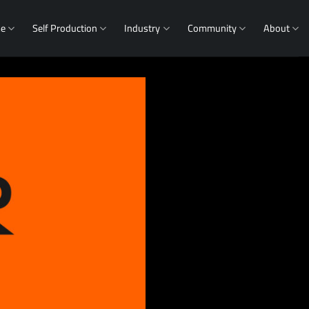
me
Self Production
Industry
Community
About