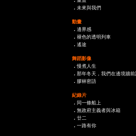
．
重置
．
未來與我們
動畫
．
邊界感
．
褪色的透明列車
．
遙途
舞蹈影像
．
慢煮人生
．
那年冬天，我們在邊境牆前
．
膠林密語
紀錄片
．
同一條船上
．
無政府主義者與冰箱
．
廿二
．
一路有你