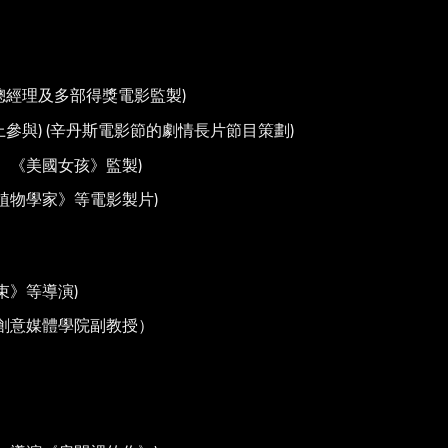
總經理及多部得獎電影監製)
參與) (辛丹斯電影節的劇情長片節目策劃)
、《美國女孩》監製)
植物學家》等電影製片)
束》等導演)
學創意媒體學院副教授）