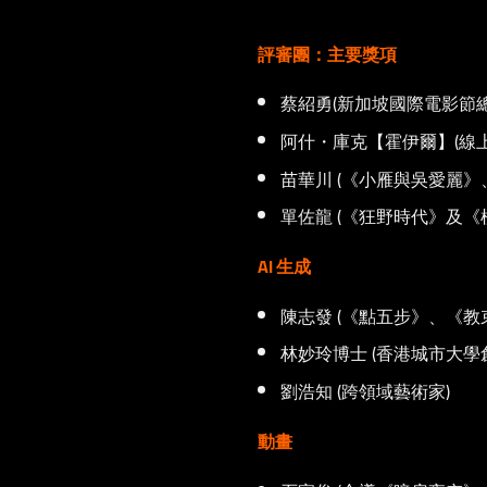
評審團：主要獎項
蔡紹勇(新加坡國際電影節
阿什・庫克【霍伊爾】(線上
苗華川 (《小雁與吳愛麗》
單佐龍 (《狂野時代》及《
AI 生成
陳志發 (《點五步》、《教
林妙玲博士 (香港城市大
劉浩知 (跨領域藝術家)
動畫