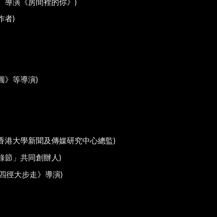
、導演《房間裡的你》)
作者)
圓》等導演)
、香港大學新聞及傳媒研究中心總監)
錄節」共同創辦人)
香港四徑大步走》導演)