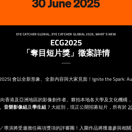
EYE CATCHER GLOBAL
,
EYE CATCHER GLOBAL 2025
,
WHAT'S NEW
ECG2025
「奪目短片獎」徵案詳情
(ECG 2025) 會以全新形象、全新內容與大家見面！Ignite the Spark: Authen
面向香港及亞洲地區的影像創作者。
夥拍本地各大學及文化機構
、音樂影像組
及
學生組
7 大組別，現正公開招募短片，所有於
2
／導演將受邀擔任兩項獎項的評審團！入圍作品將獲邀參與相關