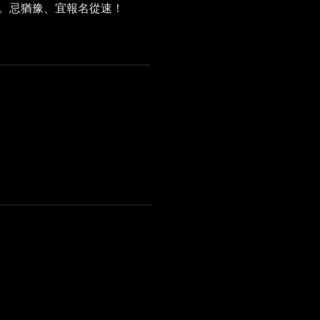
。忌猶豫、宜報名從速！