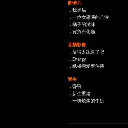
劇情片
．
我是貓
．
一位女導演的苦淚
．
橘子的滋味
．
背負石化龜
音樂影像
．
活得太認真了吧
．
Energy
．
紙板戀愛事件簿
學生
．
昏飛
．
新生重建
．
一塊燒焦的牛扒