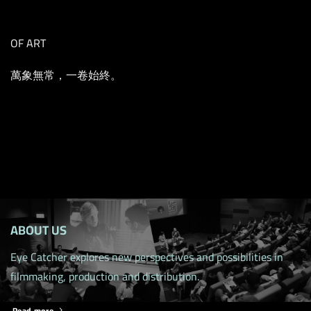
OF ART
萬象無常，一卷始終。
ABOUT US
Eye Catcher explores new perspectives and possibilities in
filmmaking, production and distribution.
Read more