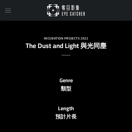
Skip
to
content
INCUBATION PROJECTS 2022
The Dust and Light 與光同塵
Genre
類型
Length
預計片長