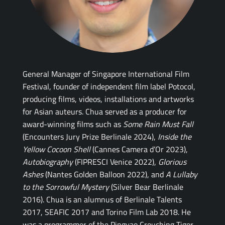
General Manager of Singapore International Film
Festival, founder of independent film label Potocol,
producing films, videos, installations and artworks
for Asian auteurs. Chua served as a producer for
award-winning films such as
Some Rain Must Fall
(Encounters Jury Prize Berlinale 2024),
Inside the
Yellow Cocoon Shell
(Cannes Camera d’Or 2023),
Autobiography
(FIPRESCI Venice 2022),
Glorious
Ashes
(Nantes Golden Balloon 2022), and
A Lullaby
to the Sorrowful Mystery
(Silver Bear Berlinale
2016). Chua is an alumnus of Berlinale Talents
2017, SEAFIC 2017 and Torino Film Lab 2018. He
was a programmer of the Pingyao Crouching Tiger