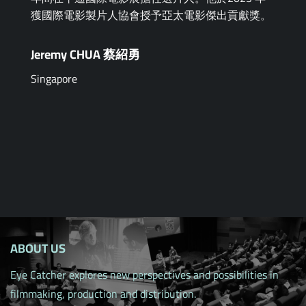
獲國際電影製片人協會授予亞太電影傑出貢獻獎。
Jeremy CHUA 蔡紹勇
Singapore
ABOUT US
Eye Catcher explores new perspectives and possibilities in
filmmaking, production and distribution.