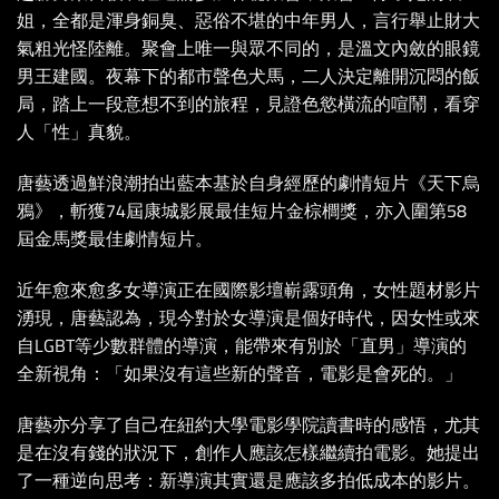
姐，全都是渾身銅臭、惡俗不堪的中年男人，言行舉止財大
氣粗光怪陸離。聚會上唯一與眾不同的，是溫文內斂的眼鏡
男王建國。夜幕下的都市聲色犬馬，二人決定離開沉悶的飯
局，踏上一段意想不到的旅程，見證色慾橫流的喧鬧，看穿
人「性」真貌。
唐藝透過鮮浪潮拍出藍本基於自身經歷的劇情短片《天下烏
鴉》，斬獲74屆康城影展最佳短片金棕櫚獎，亦入圍第58
屆金馬獎最佳劇情短片。
近年愈來愈多女導演正在國際影壇嶄露頭角，女性題材影片
湧現，唐藝認為，現今對於女導演是個好時代，因女性或來
自LGBT等少數群體的導演，能帶來有別於「直男」導演的
全新視角：「如果沒有這些新的聲音，電影是會死的。」
唐藝亦分享了自己在紐約大學電影學院讀書時的感悟，尤其
是在沒有錢的狀況下，創作人應該怎樣繼續拍電影。她提出
了一種逆向思考：新導演其實還是應該多拍低成本的影片。